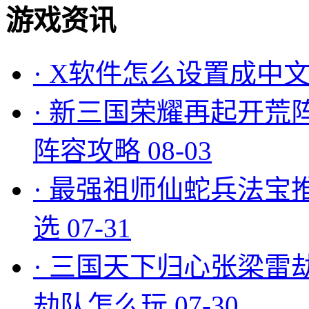
游戏资讯
·
X软件怎么设置成中文
·
新三国荣耀再起开荒
阵容攻略
08-03
·
最强祖师仙蛇兵法宝
选
07-31
·
三国天下归心张梁雷
劫队怎么玩
07-30