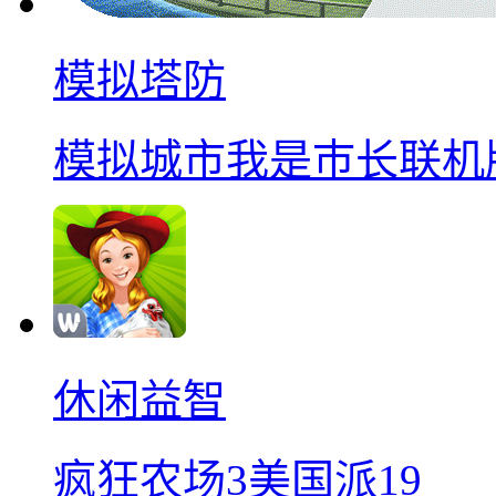
模拟塔防
模拟城市我是巿长联机
休闲益智
疯狂农场3美国派19