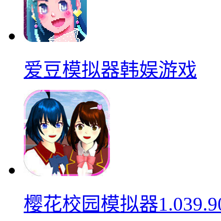
爱豆模拟器韩娱游戏
樱花校园模拟器1.039.9