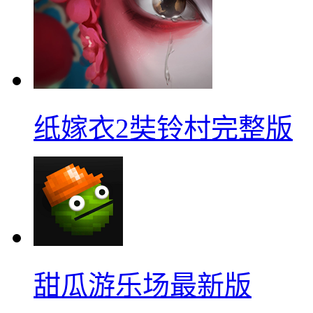
纸嫁衣2奘铃村完整版
甜瓜游乐场最新版