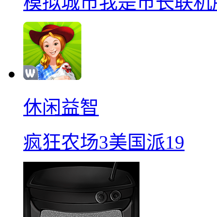
模拟城市我是巿长联机
休闲益智
疯狂农场3美国派19