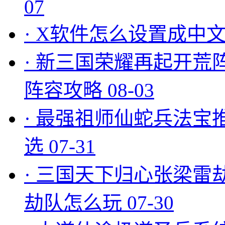
07
·
X软件怎么设置成中文
·
新三国荣耀再起开荒
阵容攻略
08-03
·
最强祖师仙蛇兵法宝
选
07-31
·
三国天下归心张梁雷
劫队怎么玩
07-30