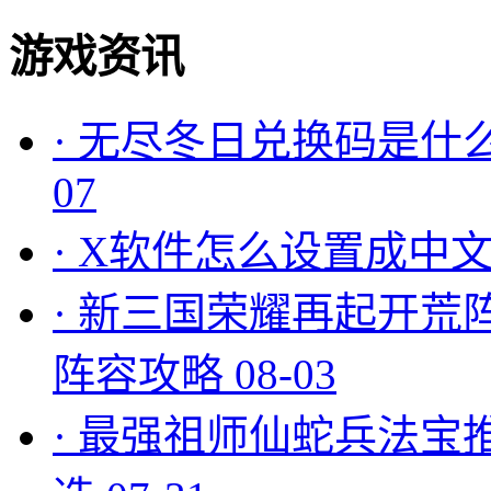
游戏资讯
·
无尽冬日兑换码是什么
07
·
X软件怎么设置成中文
·
新三国荣耀再起开荒
阵容攻略
08-03
·
最强祖师仙蛇兵法宝