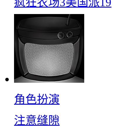
疯狂农场3美国派19
角色扮演
注意缝隙