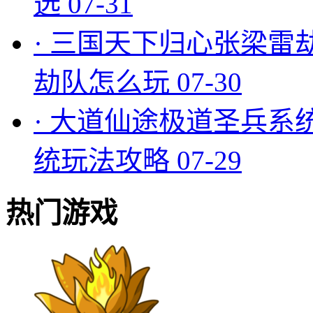
选
07-31
·
三国天下归心张梁雷
劫队怎么玩
07-30
·
大道仙途极道圣兵系
统玩法攻略
07-29
热门游戏