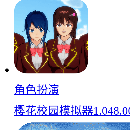
角色扮演
樱花校园模拟器1.048.