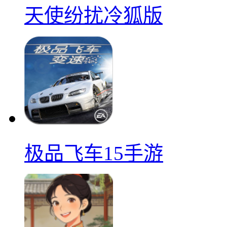
天使纷扰冷狐版
极品飞车15手游