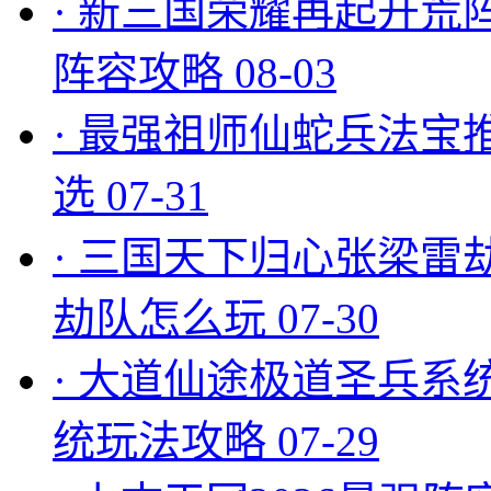
·
新三国荣耀再起开荒
阵容攻略
08-03
·
最强祖师仙蛇兵法宝
选
07-31
·
三国天下归心张梁雷
劫队怎么玩
07-30
·
大道仙途极道圣兵系
统玩法攻略
07-29