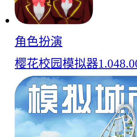
角色扮演
樱花校园模拟器1.048.