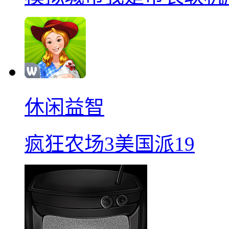
休闲益智
疯狂农场3美国派19