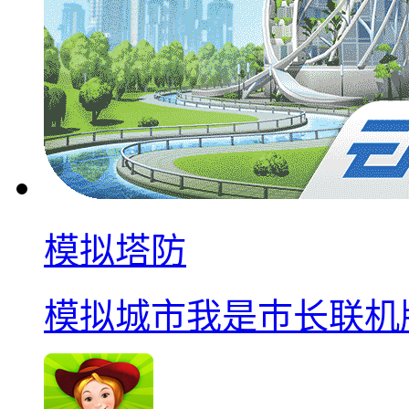
模拟塔防
模拟城市我是巿长联机