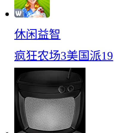
休闲益智
疯狂农场3美国派19