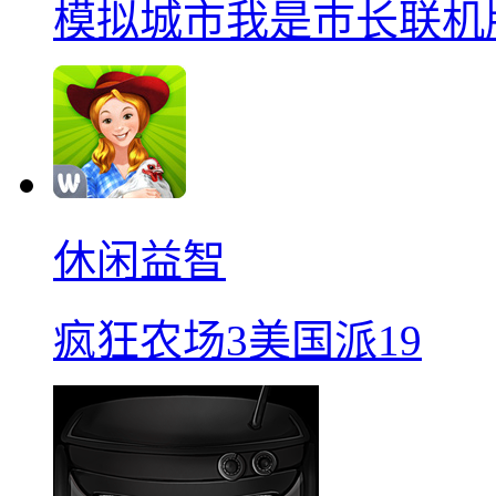
模拟城市我是巿长联机
休闲益智
疯狂农场3美国派19