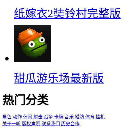
纸嫁衣2奘铃村完整版
甜瓜游乐场最新版
热门分类
角色
动作
休闲
射击
战争
卡牌
音乐
塔防
体育
挂机
关于一听
版权声明
联系我们
历史合作