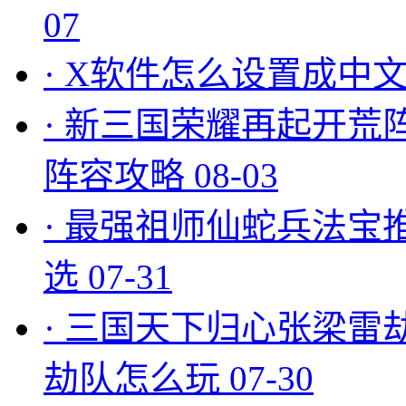
07
·
X软件怎么设置成中文
·
新三国荣耀再起开荒
阵容攻略
08-03
·
最强祖师仙蛇兵法宝
选
07-31
·
三国天下归心张梁雷
劫队怎么玩
07-30