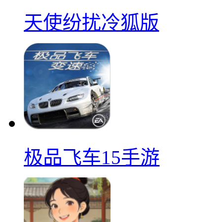
天使纷扰冷狐版
极品飞车15手游