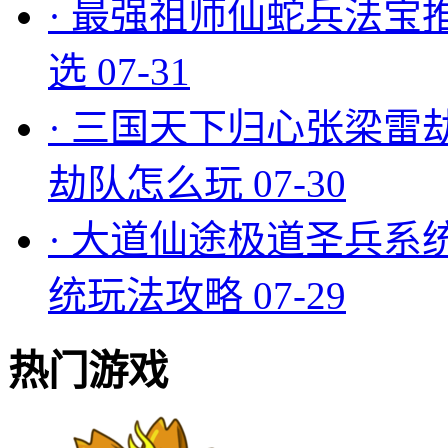
·
最强祖师仙蛇兵法宝
选
07-31
·
三国天下归心张梁雷
劫队怎么玩
07-30
·
大道仙途极道圣兵系
统玩法攻略
07-29
热门游戏