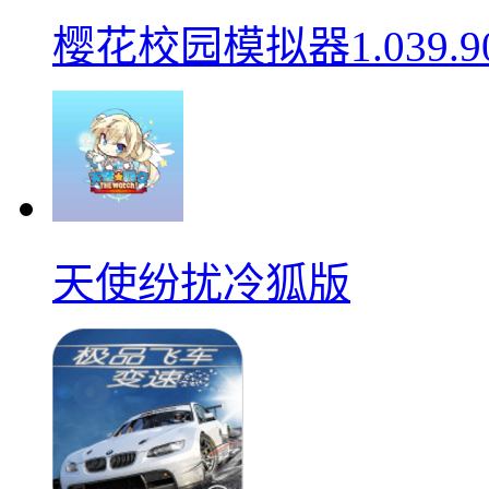
樱花校园模拟器1.039.9
天使纷扰冷狐版