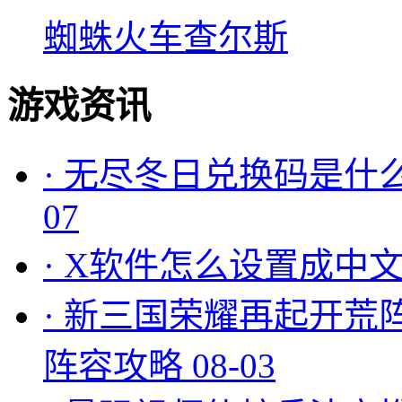
蜘蛛火车查尔斯
游戏资讯
·
无尽冬日兑换码是什么
07
·
X软件怎么设置成中文
·
新三国荣耀再起开荒
阵容攻略
08-03