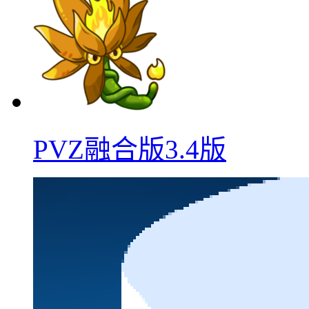
PVZ融合版3.4版