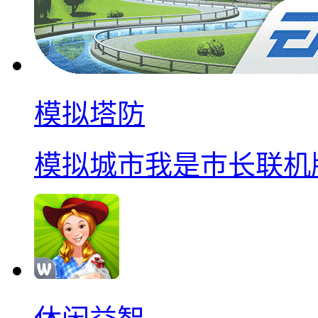
模拟塔防
模拟城市我是巿长联机