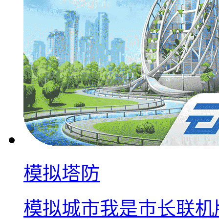
模拟塔防
模拟城市我是巿长联机