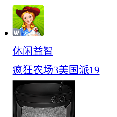
休闲益智
疯狂农场3美国派19