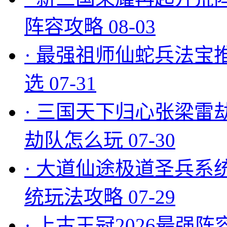
阵容攻略
08-03
·
最强祖师仙蛇兵法宝
选
07-31
·
三国天下归心张梁雷
劫队怎么玩
07-30
·
大道仙途极道圣兵系
统玩法攻略
07-29
·
上古王冠2026最强阵