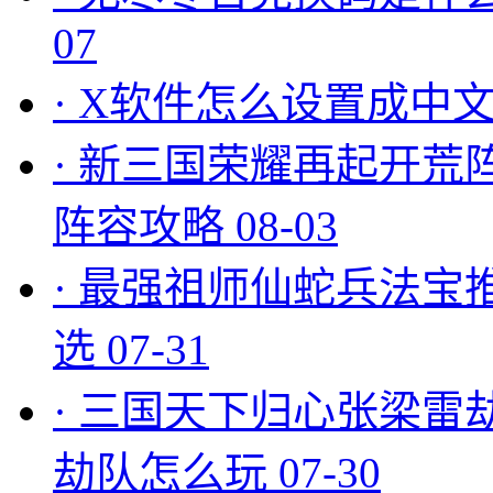
07
·
X软件怎么设置成中文
·
新三国荣耀再起开荒
阵容攻略
08-03
·
最强祖师仙蛇兵法宝
选
07-31
·
三国天下归心张梁雷
劫队怎么玩
07-30