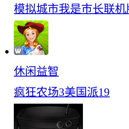
模拟城市我是巿长联机
休闲益智
疯狂农场3美国派19