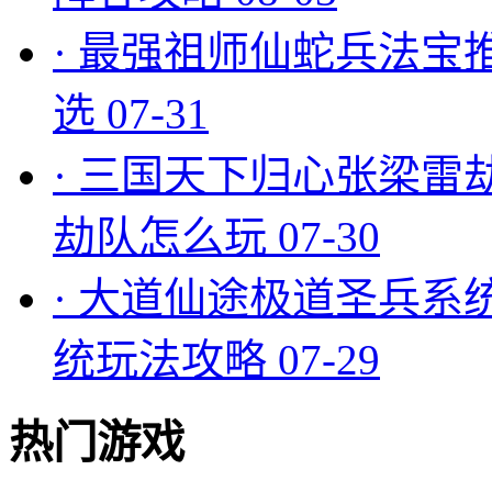
·
最强祖师仙蛇兵法宝
选
07-31
·
三国天下归心张梁雷
劫队怎么玩
07-30
·
大道仙途极道圣兵系
统玩法攻略
07-29
热门游戏