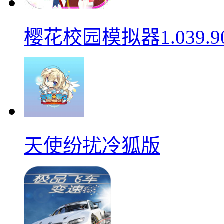
樱花校园模拟器1.039.9
天使纷扰冷狐版