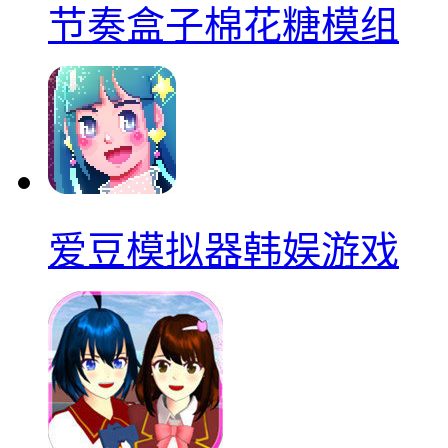
节奏盒子棉花糖模组
爱豆模拟器韩娱游戏