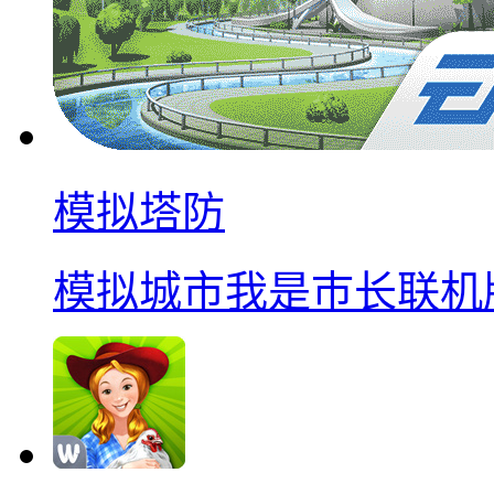
模拟塔防
模拟城市我是巿长联机