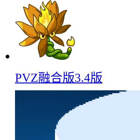
PVZ融合版3.4版