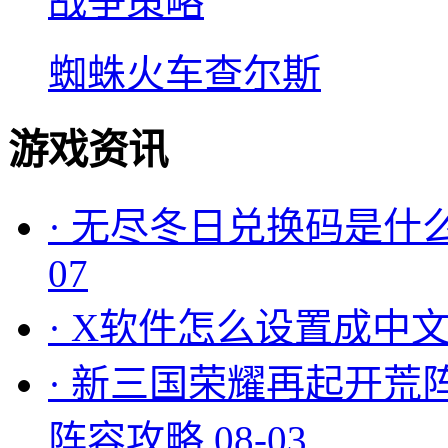
战争策略
蜘蛛火车查尔斯
游戏资讯
·
无尽冬日兑换码是什么
07
·
X软件怎么设置成中文
·
新三国荣耀再起开荒
阵容攻略
08-03