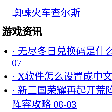
蜘蛛火车查尔斯
游戏资讯
·
无尽冬日兑换码是什么
07
·
X软件怎么设置成中文
·
新三国荣耀再起开荒
阵容攻略
08-03