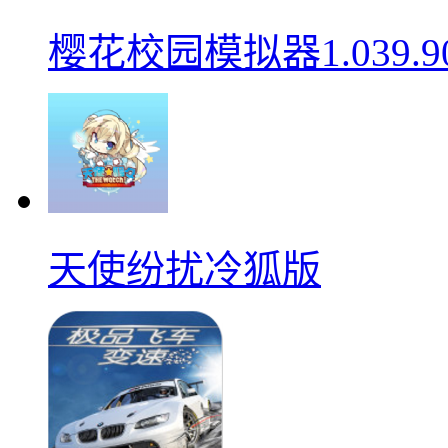
樱花校园模拟器1.039.9
天使纷扰冷狐版