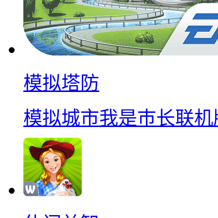
模拟塔防
模拟城市我是巿长联机