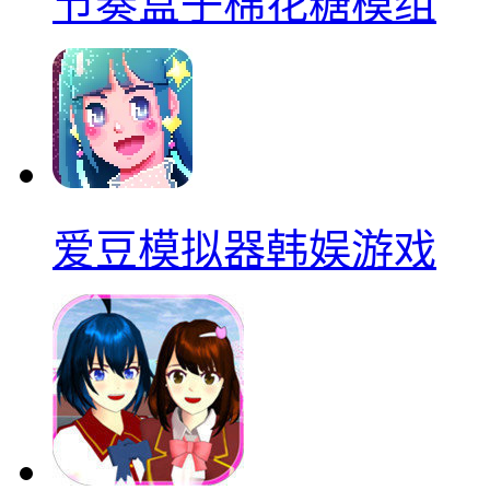
节奏盒子棉花糖模组
爱豆模拟器韩娱游戏