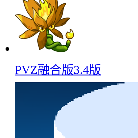
PVZ融合版3.4版