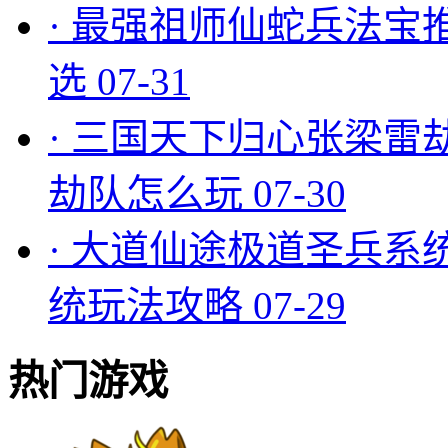
·
最强祖师仙蛇兵法宝
选
07-31
·
三国天下归心张梁雷
劫队怎么玩
07-30
·
大道仙途极道圣兵系
统玩法攻略
07-29
热门游戏