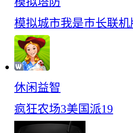
模拟塔防
模拟城市我是巿长联机
休闲益智
疯狂农场3美国派19