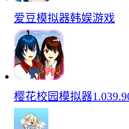
爱豆模拟器韩娱游戏
樱花校园模拟器1.039.9