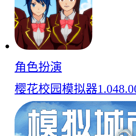
角色扮演
樱花校园模拟器1.048.