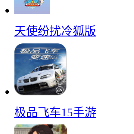
天使纷扰冷狐版
极品飞车15手游