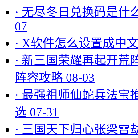
·
无尽冬日兑换码是什么
07
·
X软件怎么设置成中文
·
新三国荣耀再起开荒
阵容攻略
08-03
·
最强祖师仙蛇兵法宝
选
07-31
·
三国天下归心张梁雷