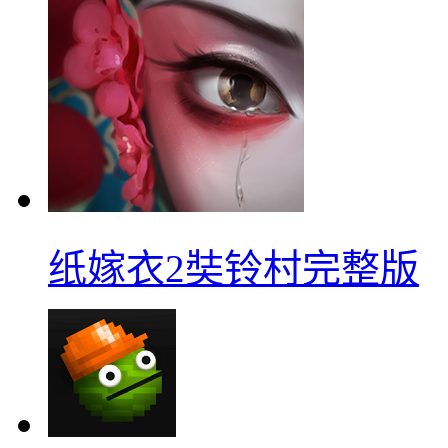
纸嫁衣2奘铃村完整版