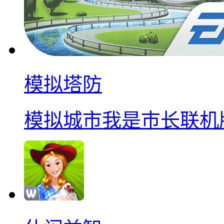
模拟塔防
模拟城市我是巿长联机