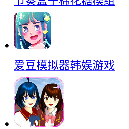
节奏盒子棉花糖模组
爱豆模拟器韩娱游戏