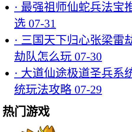
·
最强祖师仙蛇兵法宝
选
07-31
·
三国天下归心张梁雷
劫队怎么玩
07-30
·
大道仙途极道圣兵系
统玩法攻略
07-29
热门游戏