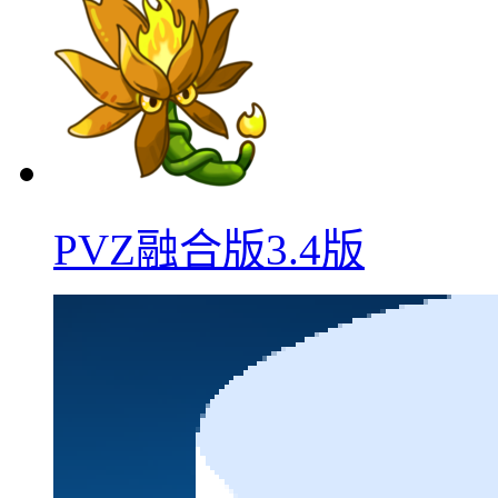
PVZ融合版3.4版