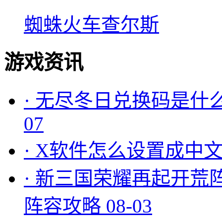
蜘蛛火车查尔斯
游戏资讯
·
无尽冬日兑换码是什么
07
·
X软件怎么设置成中文
·
新三国荣耀再起开荒
阵容攻略
08-03