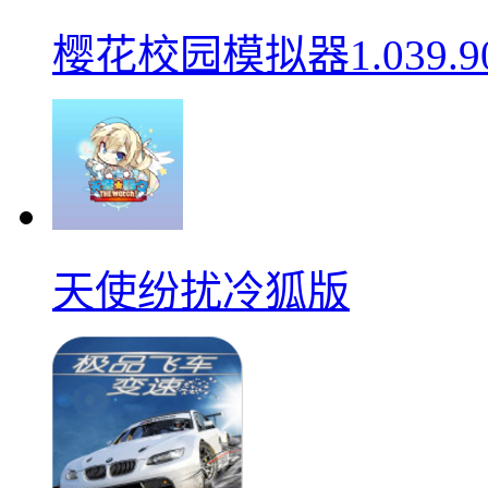
樱花校园模拟器1.039.9
天使纷扰冷狐版