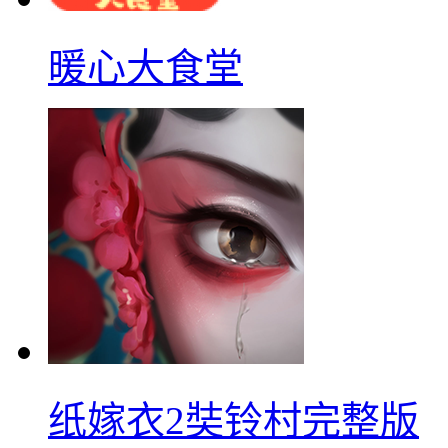
暖心大食堂
纸嫁衣2奘铃村完整版