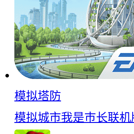
模拟塔防
模拟城市我是巿长联机