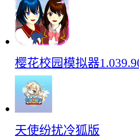
樱花校园模拟器1.039.9
天使纷扰冷狐版