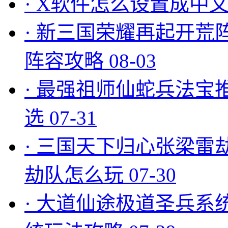
·
X软件怎么设置成中文
·
新三国荣耀再起开荒
阵容攻略
08-03
·
最强祖师仙蛇兵法宝
选
07-31
·
三国天下归心张梁雷
劫队怎么玩
07-30
·
大道仙途极道圣兵系