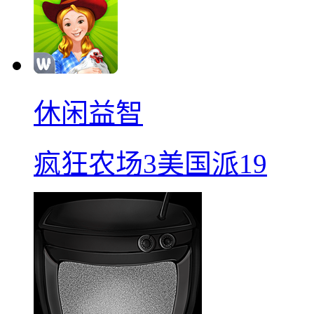
休闲益智
疯狂农场3美国派19