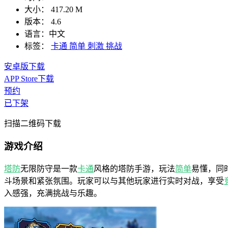
大小：
417.20 M
版本：
4.6
语言：
中文
标签：
卡通
简单
刺激
挑战
安卓版下载
APP Store下载
预约
已下架
扫描二维码下载
游戏介绍
塔防
无限防守是一款
卡通
风格的塔防手游，玩法
简单
易懂，同
斗场景和紧张氛围。玩家可以与其他玩家进行实时对战，享受
入感强，充满挑战与乐趣。