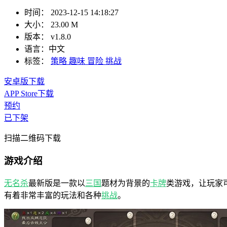
时间：
2023-12-15 14:18:27
大小：
23.00 M
版本：
v1.8.0
语言：
中文
标签：
策略
趣味
冒险
挑战
安卓版下载
APP Store下载
预约
已下架
扫描二维码下载
游戏介绍
无名杀
最新版是一款以
三国
题材为背景的
卡牌
类游戏，让玩家
有着非常丰富的玩法和各种
挑战
。