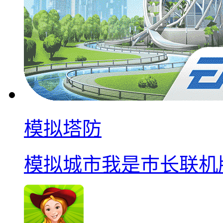
模拟塔防
模拟城市我是巿长联机