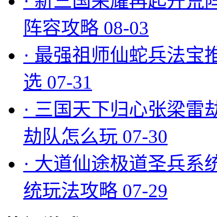
·
新三国荣耀再起开荒
阵容攻略
08-03
·
最强祖师仙蛇兵法宝
选
07-31
·
三国天下归心张梁雷
劫队怎么玩
07-30
·
大道仙途极道圣兵系
统玩法攻略
07-29