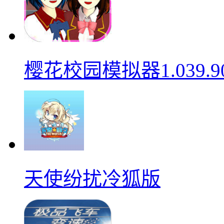
樱花校园模拟器1.039.9
天使纷扰冷狐版