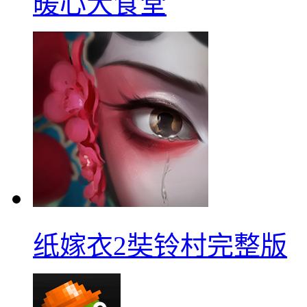
暖心大食堂
纸嫁衣2奘铃村完整版