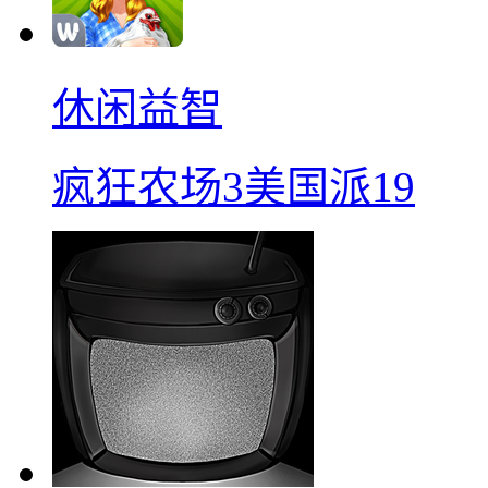
休闲益智
疯狂农场3美国派19