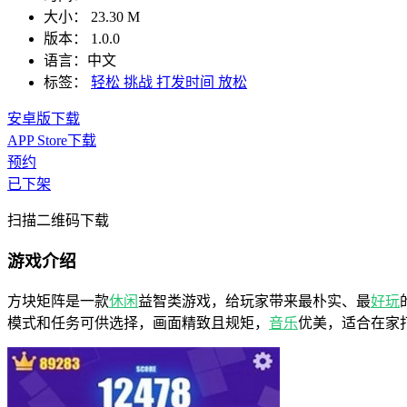
大小：
23.30 M
版本：
1.0.0
语言：
中文
标签：
轻松
挑战
打发时间
放松
安卓版下载
APP Store下载
预约
已下架
扫描二维码下载
游戏介绍
方块矩阵是一款
休闲
益智类游戏，给玩家带来最朴实、最
好玩
模式和任务可供选择，画面精致且规矩，
音乐
优美，适合在家