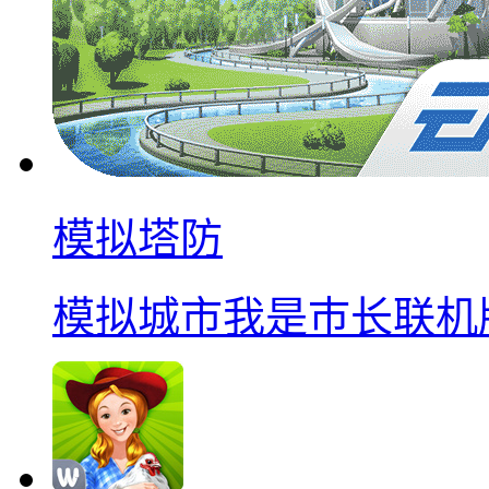
模拟塔防
模拟城市我是巿长联机