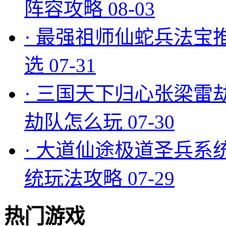
阵容攻略
08-03
·
最强祖师仙蛇兵法宝
选
07-31
·
三国天下归心张梁雷
劫队怎么玩
07-30
·
大道仙途极道圣兵系
统玩法攻略
07-29
热门游戏