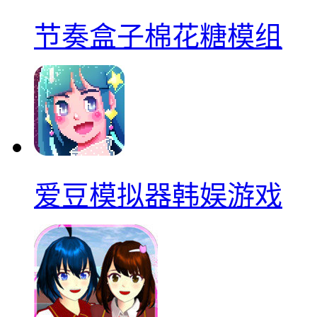
节奏盒子棉花糖模组
爱豆模拟器韩娱游戏