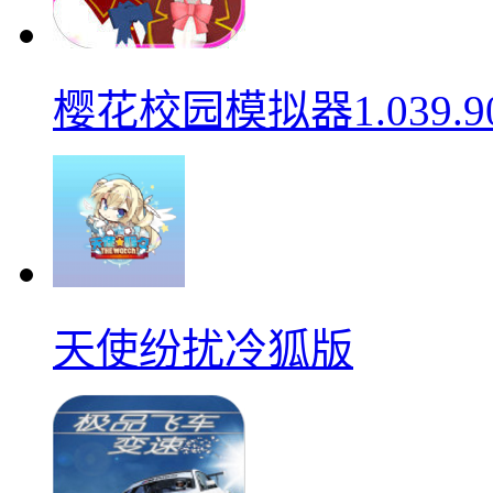
樱花校园模拟器1.039.9
天使纷扰冷狐版