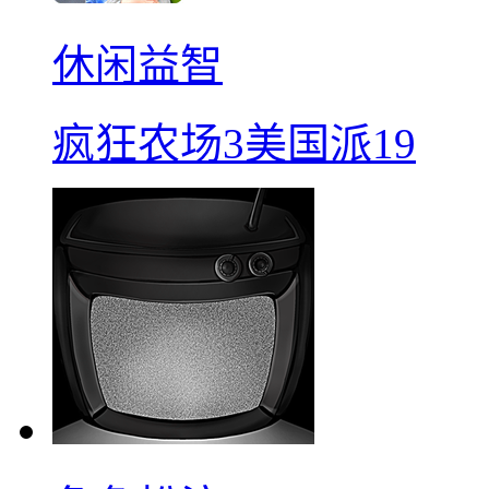
休闲益智
疯狂农场3美国派19