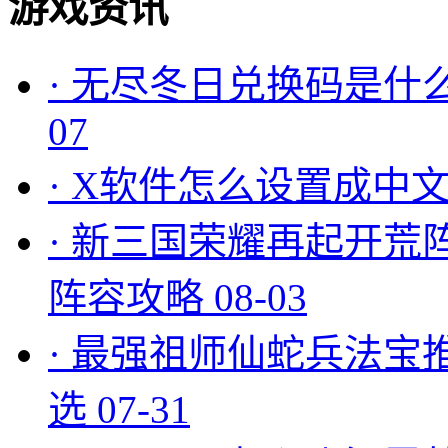
游戏资讯
·
无尽冬日兑换码是什么
07
·
X软件怎么设置成中文
·
新三国荣耀再起开荒
阵容攻略
08-03
·
最强祖师仙蛇兵法宝
选
07-31