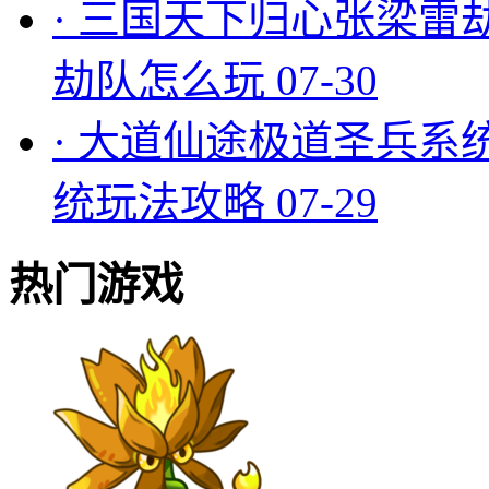
·
三国天下归心张梁雷
劫队怎么玩
07-30
·
大道仙途极道圣兵系
统玩法攻略
07-29
热门游戏