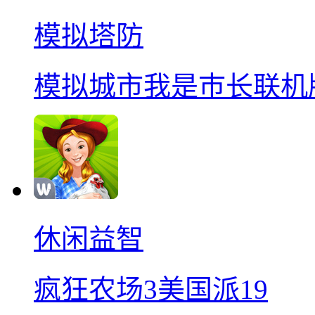
模拟塔防
模拟城市我是巿长联机
休闲益智
疯狂农场3美国派19