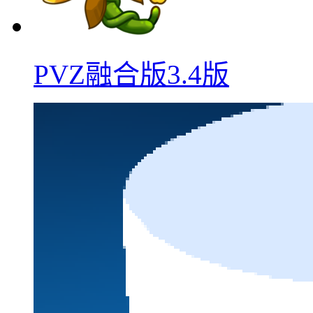
PVZ融合版3.4版