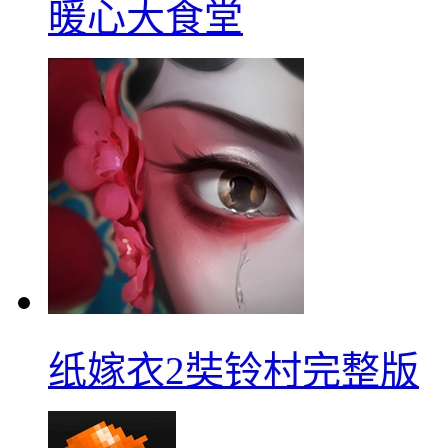
暖心大食堂
纸嫁衣2奘铃村完整版