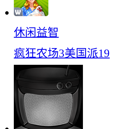
休闲益智
疯狂农场3美国派19