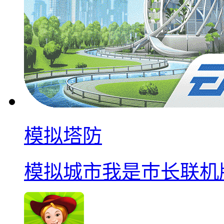
模拟塔防
模拟城市我是巿长联机