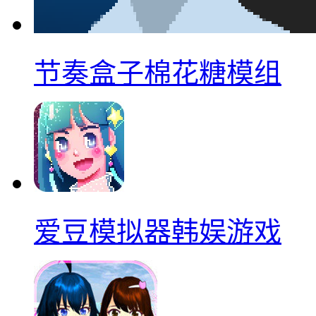
节奏盒子棉花糖模组
爱豆模拟器韩娱游戏