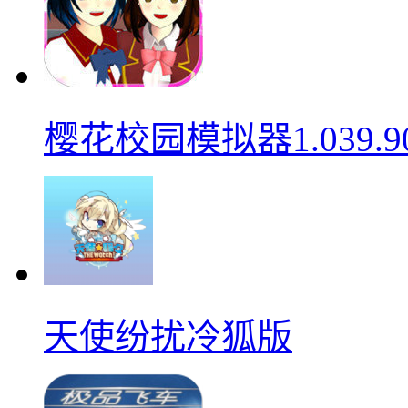
樱花校园模拟器1.039.9
天使纷扰冷狐版