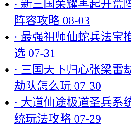
·
新三国荣耀再起开荒
阵容攻略
08-03
·
最强祖师仙蛇兵法宝
选
07-31
·
三国天下归心张梁雷
劫队怎么玩
07-30
·
大道仙途极道圣兵系
统玩法攻略
07-29