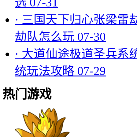
选
07-31
·
三国天下归心张梁雷
劫队怎么玩
07-30
·
大道仙途极道圣兵系
统玩法攻略
07-29
热门游戏