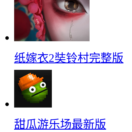
纸嫁衣2奘铃村完整版
甜瓜游乐场最新版