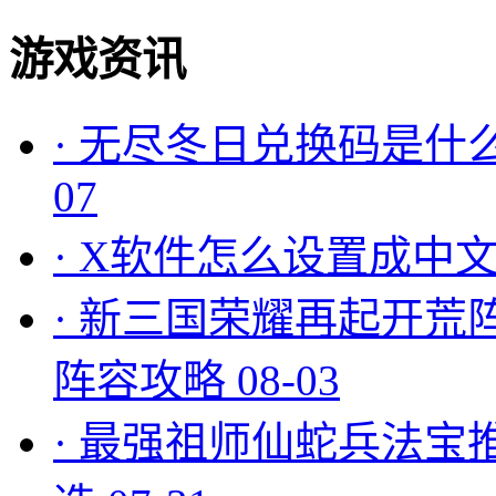
游戏资讯
·
无尽冬日兑换码是什么
07
·
X软件怎么设置成中文
·
新三国荣耀再起开荒
阵容攻略
08-03
·
最强祖师仙蛇兵法宝