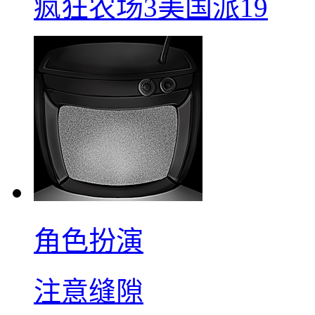
疯狂农场3美国派19
角色扮演
注意缝隙