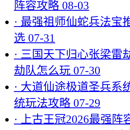
阵容攻略
08-03
·
最强祖师仙蛇兵法宝
选
07-31
·
三国天下归心张梁雷
劫队怎么玩
07-30
·
大道仙途极道圣兵系
统玩法攻略
07-29
·
上古王冠2026最强阵