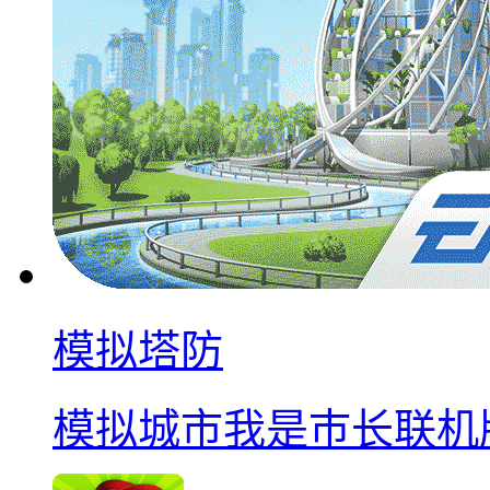
模拟塔防
模拟城市我是巿长联机