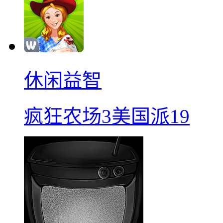
休闲益智
疯狂农场3美国派19