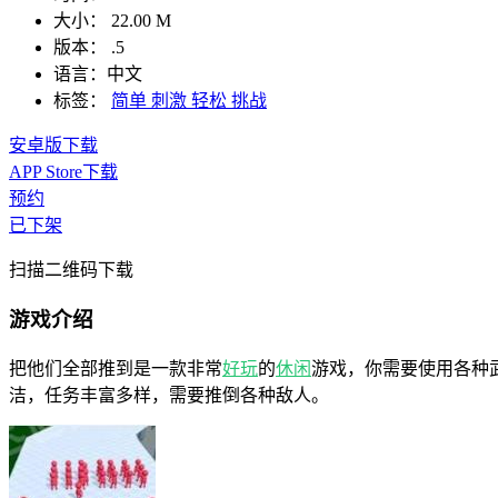
大小：
22.00 M
版本：
.5
语言：
中文
标签：
简单
刺激
轻松
挑战
安卓版下载
APP Store下载
预约
已下架
扫描二维码下载
游戏介绍
把他们全部推到是一款非常
好玩
的
休闲
游戏，你需要使用各种
洁，任务丰富多样，需要推倒各种敌人。