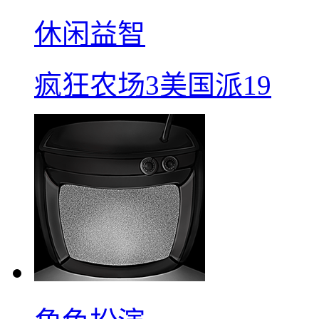
休闲益智
疯狂农场3美国派19