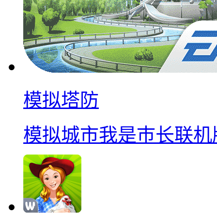
模拟塔防
模拟城市我是巿长联机