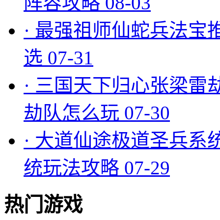
阵容攻略
08-03
·
最强祖师仙蛇兵法宝
选
07-31
·
三国天下归心张梁雷
劫队怎么玩
07-30
·
大道仙途极道圣兵系
统玩法攻略
07-29
热门游戏