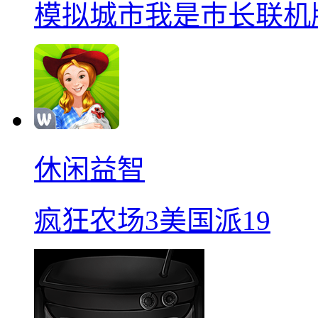
模拟城市我是巿长联机
休闲益智
疯狂农场3美国派19