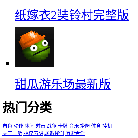
纸嫁衣2奘铃村完整版
甜瓜游乐场最新版
热门分类
角色
动作
休闲
射击
战争
卡牌
音乐
塔防
体育
挂机
关于一听
版权声明
联系我们
历史合作