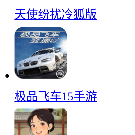
天使纷扰冷狐版
极品飞车15手游