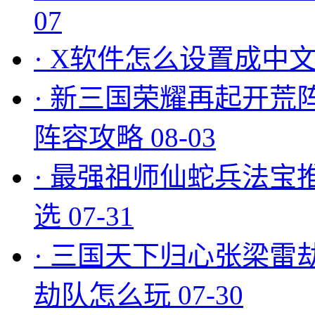
07
·
X软件怎么设置成中文
·
新三国荣耀再起开荒
阵容攻略
08-03
·
最强祖师仙蛇兵法宝
选
07-31
·
三国天下归心张梁雷
劫队怎么玩
07-30