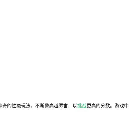
神奇的性瘾玩法。不断叠高越厉害，以
挑战
更高的分数。游戏中