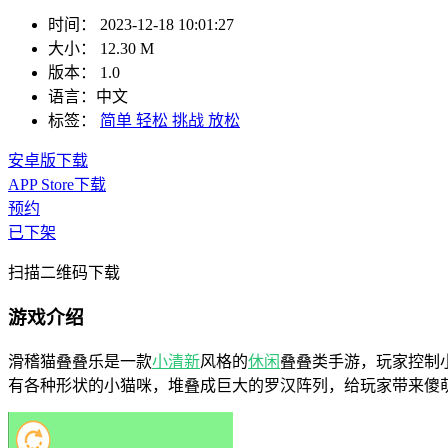
时间：
2023-12-18 10:01:27
大小：
12.30 M
版本：
1.0
语言：
中文
标签：
简单
轻松
挑战
放松
安卓版下载
APP Store下载
预约
已下架
扫描二维码下载
游戏介绍
滑稽猫叠叠乐是一款
小清新
风格的
休闲
叠叠类手游，玩家控制
有各种形状的小猫咪，堆叠成巨大的罗汉阵列，给玩家带来傻