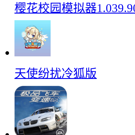
樱花校园模拟器1.039.9
天使纷扰冷狐版