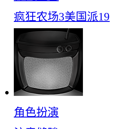
疯狂农场3美国派19
角色扮演