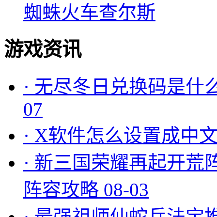
蜘蛛火车查尔斯
游戏资讯
·
无尽冬日兑换码是什么
07
·
X软件怎么设置成中文
·
新三国荣耀再起开荒
阵容攻略
08-03
·
最强祖师仙蛇兵法宝