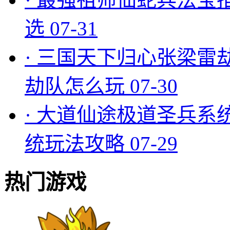
选
07-31
·
三国天下归心张梁雷
劫队怎么玩
07-30
·
大道仙途极道圣兵系
统玩法攻略
07-29
热门游戏