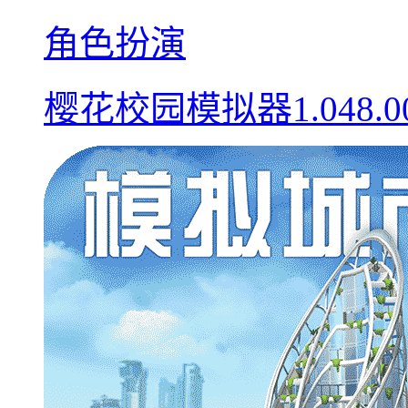
角色扮演
樱花校园模拟器1.048.