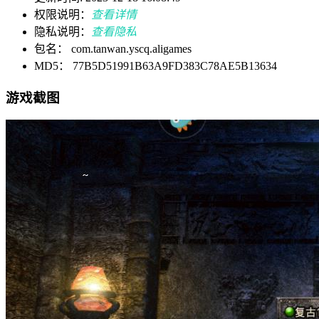
权限说明：
查看详情
隐私说明：
查看隐私
包名： com.tanwan.yscq.aligames
MD5： 77B5D51991B63A9FD383C78AE5B13634
游戏截图