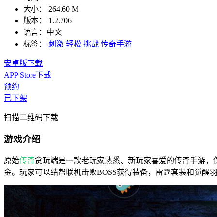
大小：
264.60 M
版本：
1.2.706
语言：
中文
标签：
刺激
轻松
挑战
传奇手游
安卓版下载
APP Store下载
预约
已下架
扫描二维码下载
游戏介绍
原始
传奇
贪玩端是一款老玩家熟悉、新玩家喜爱的传奇手游，
金。玩家可以结帮联机击败BOSS获得装备，雷霆套装和觉醒