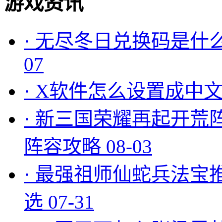
游戏资讯
·
无尽冬日兑换码是什么
07
·
X软件怎么设置成中文
·
新三国荣耀再起开荒
阵容攻略
08-03
·
最强祖师仙蛇兵法宝
选
07-31