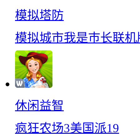
模拟塔防
模拟城市我是巿长联机
休闲益智
疯狂农场3美国派19