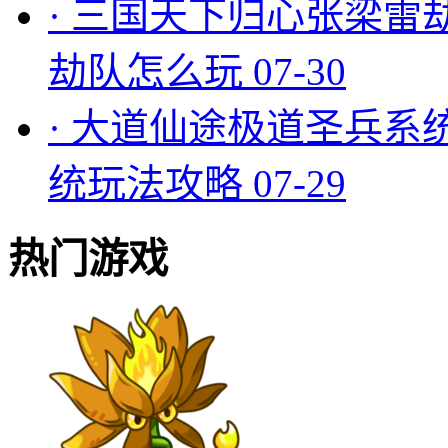
·
三国天下归心张梁雷
劫队怎么玩
07-30
·
大道仙途极道圣兵系
统玩法攻略
07-29
热门游戏