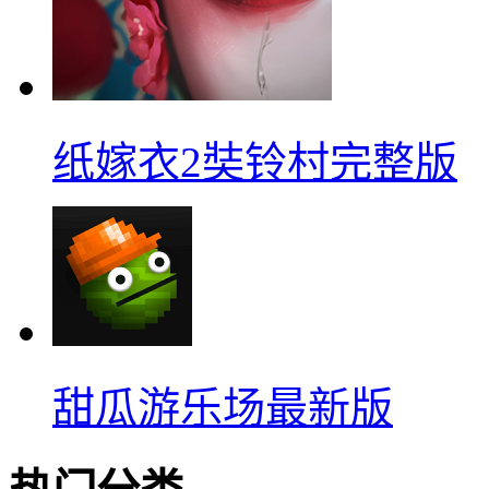
纸嫁衣2奘铃村完整版
甜瓜游乐场最新版