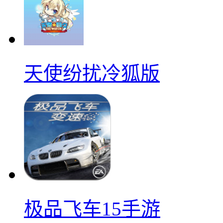
天使纷扰冷狐版
极品飞车15手游