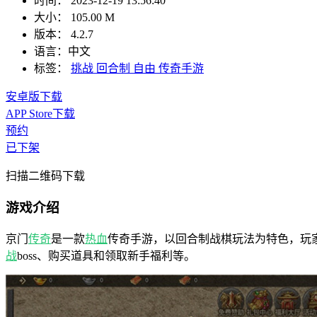
时间：
2023-12-19 13:56:40
大小：
105.00 M
版本：
4.2.7
语言：
中文
标签：
挑战
回合制
自由
传奇手游
安卓版下载
APP Store下载
预约
已下架
扫描二维码下载
游戏介绍
京门
传奇
是一款
热血
传奇手游，以回合制战棋玩法为特色，玩
战
boss、购买道具和领取新手福利等。