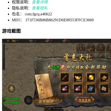
权限说明：
查看详情
隐私说明：
查看隐私
包名： com.fgcq.a40622
MD5： 371F536B86B86291D6E89553FFCE3669
游戏截图