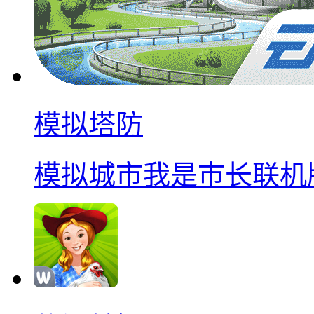
模拟塔防
模拟城市我是巿长联机