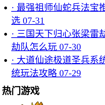
·
最强祖师仙蛇兵法宝
选
07-31
·
三国天下归心张梁雷
劫队怎么玩
07-30
·
大道仙途极道圣兵系
统玩法攻略
07-29
热门游戏