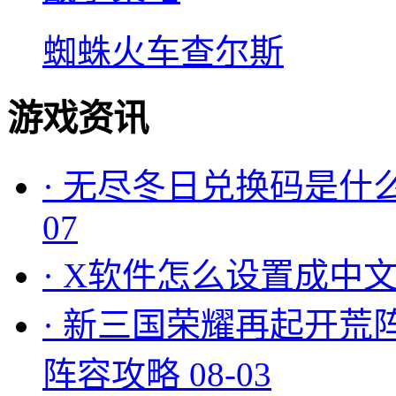
蜘蛛火车查尔斯
游戏资讯
·
无尽冬日兑换码是什么
07
·
X软件怎么设置成中文
·
新三国荣耀再起开荒
阵容攻略
08-03