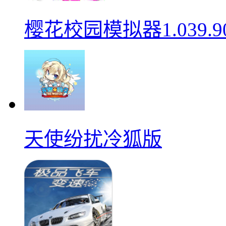
樱花校园模拟器1.039.9
天使纷扰冷狐版