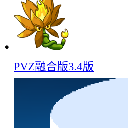
PVZ融合版3.4版