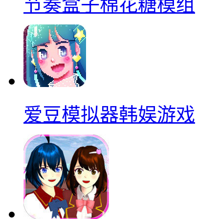
节奏盒子棉花糖模组
爱豆模拟器韩娱游戏