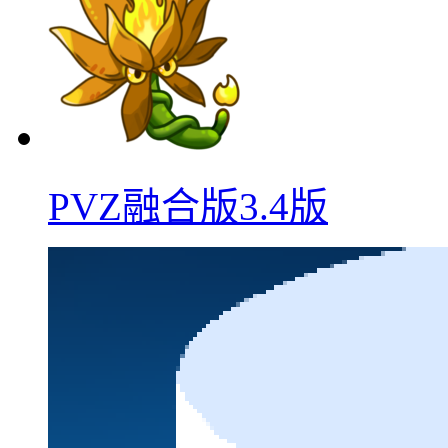
PVZ融合版3.4版