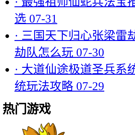
·
最强祖师仙蛇兵法宝
选
07-31
·
三国天下归心张梁雷
劫队怎么玩
07-30
·
大道仙途极道圣兵系
统玩法攻略
07-29
热门游戏