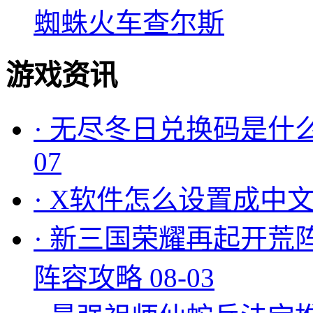
蜘蛛火车查尔斯
游戏资讯
·
无尽冬日兑换码是什么
07
·
X软件怎么设置成中文
·
新三国荣耀再起开荒
阵容攻略
08-03