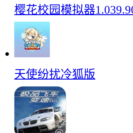
樱花校园模拟器1.039.9
天使纷扰冷狐版