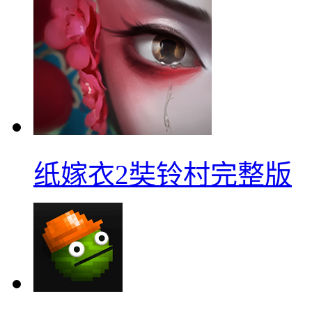
纸嫁衣2奘铃村完整版