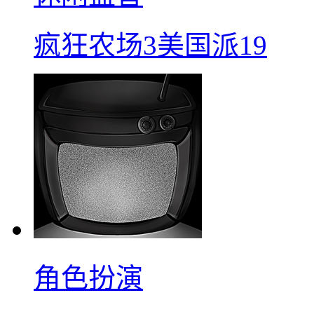
疯狂农场3美国派19
角色扮演