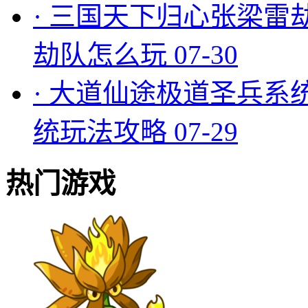
·
三国天下归心张梁雷
劫队怎么玩
07-30
·
大道仙途极道圣兵系
统玩法攻略
07-29
热门游戏