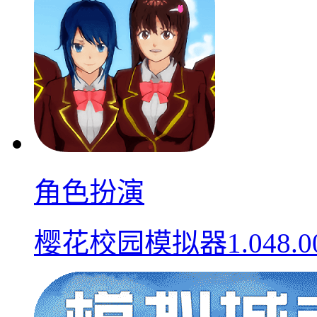
角色扮演
樱花校园模拟器1.048.