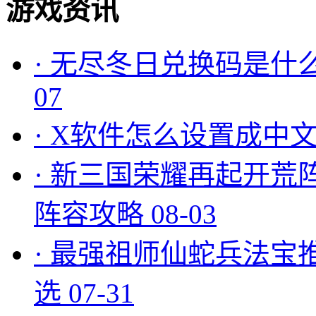
游戏资讯
·
无尽冬日兑换码是什么
07
·
X软件怎么设置成中文
·
新三国荣耀再起开荒
阵容攻略
08-03
·
最强祖师仙蛇兵法宝
选
07-31