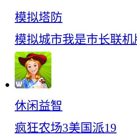
模拟塔防
模拟城市我是巿长联机
休闲益智
疯狂农场3美国派19