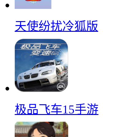
天使纷扰冷狐版
极品飞车15手游