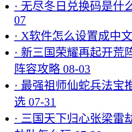
·
无尽冬日兑换码是什么
07
·
X软件怎么设置成中文
·
新三国荣耀再起开荒
阵容攻略
08-03
·
最强祖师仙蛇兵法宝
选
07-31
·
三国天下归心张梁雷