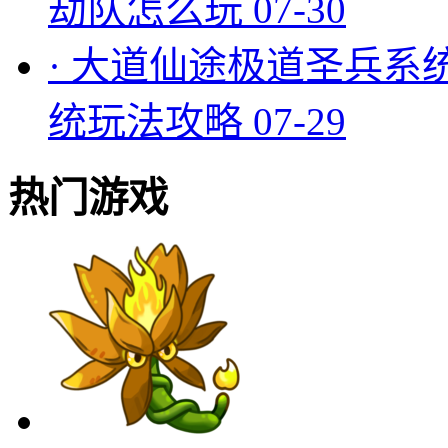
劫队怎么玩
07-30
·
大道仙途极道圣兵系
统玩法攻略
07-29
热门游戏