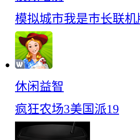
模拟城市我是巿长联机
休闲益智
疯狂农场3美国派19