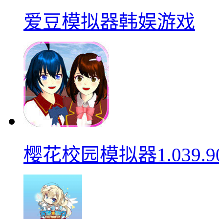
爱豆模拟器韩娱游戏
樱花校园模拟器1.039.9