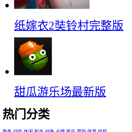
纸嫁衣2奘铃村完整版
甜瓜游乐场最新版
热门分类
角色
动作
休闲
射击
战争
卡牌
音乐
塔防
体育
挂机