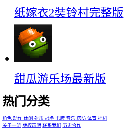
纸嫁衣2奘铃村完整版
甜瓜游乐场最新版
热门分类
角色
动作
休闲
射击
战争
卡牌
音乐
塔防
体育
挂机
关于一听
版权声明
联系我们
历史合作