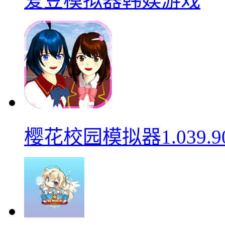
爱豆模拟器韩娱游戏
樱花校园模拟器1.039.9