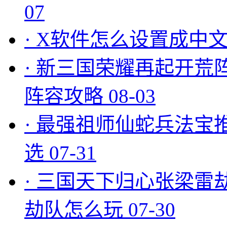
07
·
X软件怎么设置成中文
·
新三国荣耀再起开荒
阵容攻略
08-03
·
最强祖师仙蛇兵法宝
选
07-31
·
三国天下归心张梁雷
劫队怎么玩
07-30