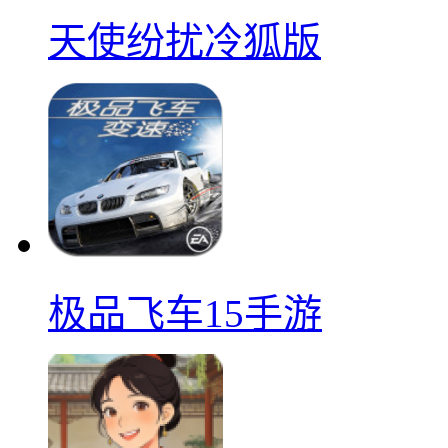
天使纷扰冷狐版
极品飞车15手游