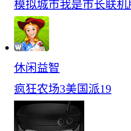
模拟城市我是巿长联机
休闲益智
疯狂农场3美国派19