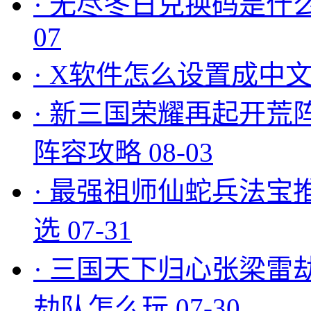
·
无尽冬日兑换码是什么
07
·
X软件怎么设置成中文
·
新三国荣耀再起开荒
阵容攻略
08-03
·
最强祖师仙蛇兵法宝
选
07-31
·
三国天下归心张梁雷
劫队怎么玩
07-30