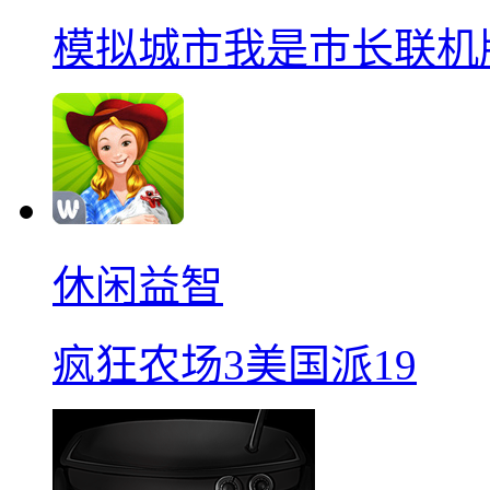
模拟城市我是巿长联机
休闲益智
疯狂农场3美国派19