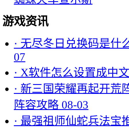
游戏资讯
·
无尽冬日兑换码是什么
07
·
X软件怎么设置成中文
·
新三国荣耀再起开荒
阵容攻略
08-03
·
最强祖师仙蛇兵法宝