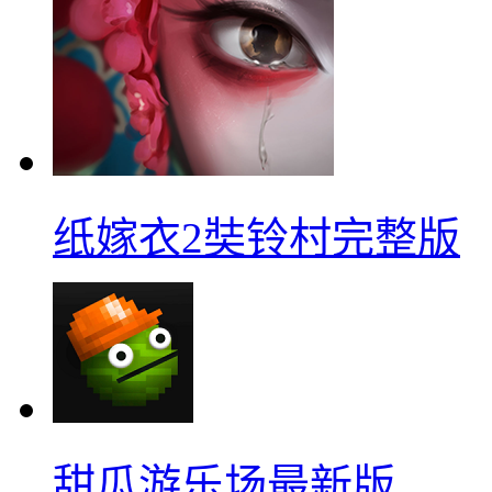
纸嫁衣2奘铃村完整版
甜瓜游乐场最新版