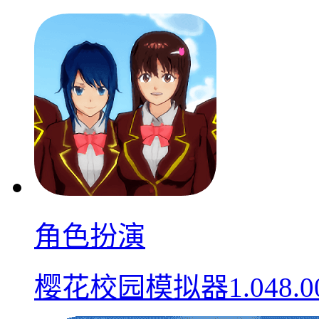
角色扮演
樱花校园模拟器1.048.