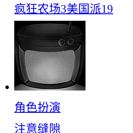
疯狂农场3美国派19
角色扮演
注意缝隙