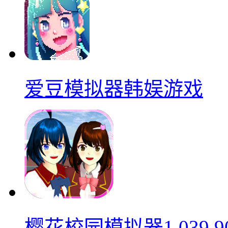
爱豆模拟器韩娱游戏
樱花校园模拟器1.039.9