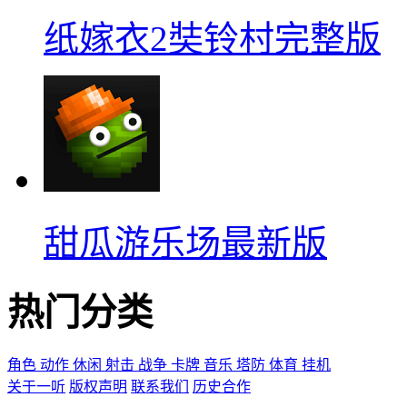
纸嫁衣2奘铃村完整版
甜瓜游乐场最新版
热门分类
角色
动作
休闲
射击
战争
卡牌
音乐
塔防
体育
挂机
关于一听
版权声明
联系我们
历史合作