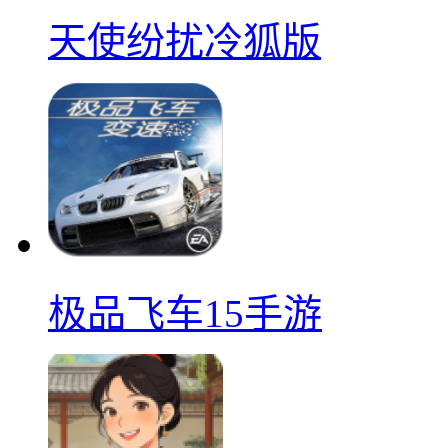
天使纷扰冷狐版
极品飞车15手游