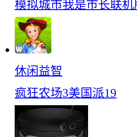
模拟城市我是巿长联机
休闲益智
疯狂农场3美国派19