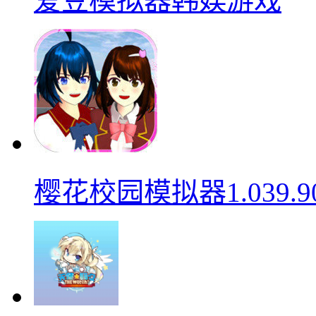
爱豆模拟器韩娱游戏
樱花校园模拟器1.039.9