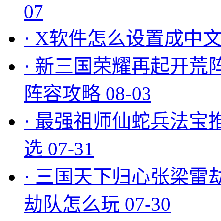
07
·
X软件怎么设置成中文
·
新三国荣耀再起开荒
阵容攻略
08-03
·
最强祖师仙蛇兵法宝
选
07-31
·
三国天下归心张梁雷
劫队怎么玩
07-30