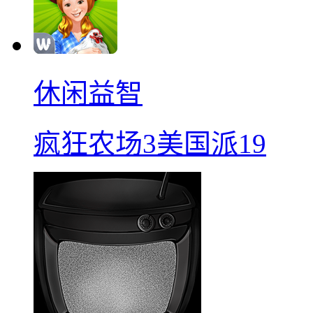
休闲益智
疯狂农场3美国派19