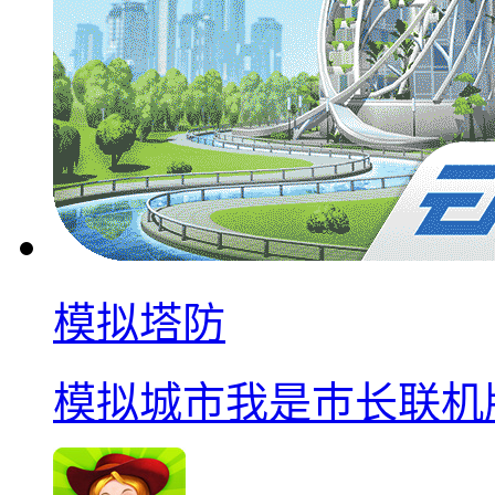
模拟塔防
模拟城市我是巿长联机