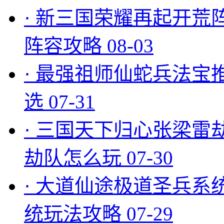
·
新三国荣耀再起开荒
阵容攻略
08-03
·
最强祖师仙蛇兵法宝
选
07-31
·
三国天下归心张梁雷
劫队怎么玩
07-30
·
大道仙途极道圣兵系
统玩法攻略
07-29