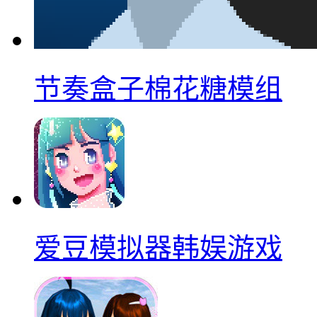
节奏盒子棉花糖模组
爱豆模拟器韩娱游戏