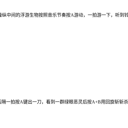
操纵中间的浮游生物按照音乐节奏按A游动，一拍游一下，听到
结束后隔一拍按A键出一刀，看到一群绿眼恶灵后按A+B用回旋斩