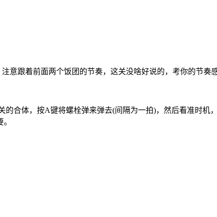
弹，注意跟着前面两个饭团的节奏，这关没啥好说的，考你的节奏
那关的合体，按A键将螺栓弹来弹去(间隔为一拍)，然后看准时机
要。