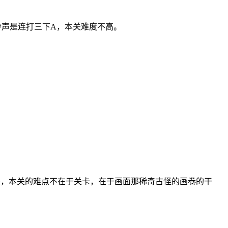
铃声是连打三下A，本关难度不高。
斩杀，本关的难点不在于关卡，在于画面那稀奇古怪的画卷的干