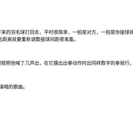
的羽毛球打回去，平时很简单，一拍是对方，一拍是你接球就行，但在
远距离就要重新调整接球间距很鬼畜。
时按照他喊了几声出，在它摆出出拳动作时出同样数字的拳就行
演唱的歌曲。