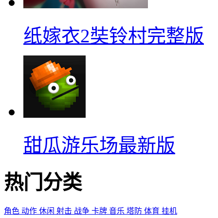
纸嫁衣2奘铃村完整版
甜瓜游乐场最新版
热门分类
角色
动作
休闲
射击
战争
卡牌
音乐
塔防
体育
挂机