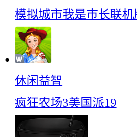
模拟城市我是巿长联机
休闲益智
疯狂农场3美国派19