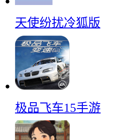
天使纷扰冷狐版
极品飞车15手游