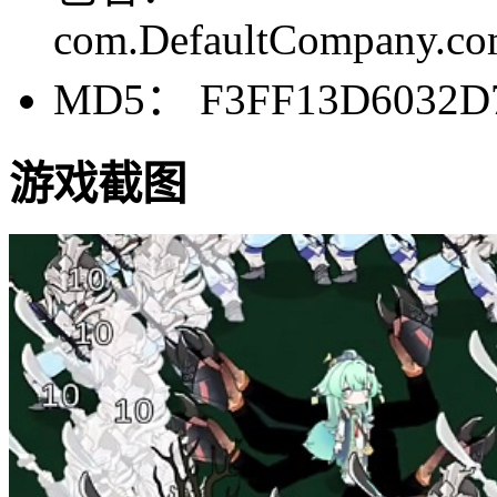
com.DefaultCompany.com
MD5： F3FF13D6032D
游戏截图