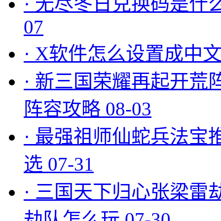
·
无尽冬日兑换码是什么
07
·
X软件怎么设置成中文
·
新三国荣耀再起开荒
阵容攻略
08-03
·
最强祖师仙蛇兵法宝
选
07-31
·
三国天下归心张梁雷
劫队怎么玩
07-30