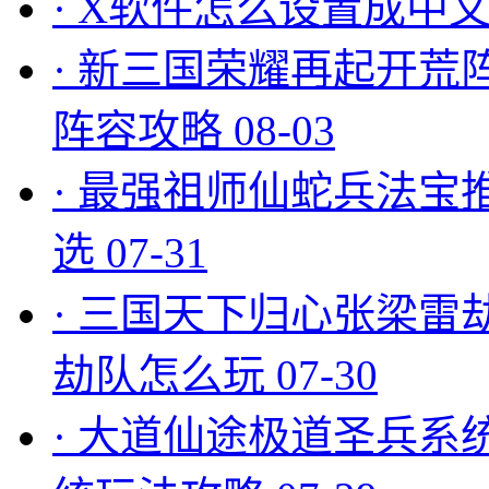
·
X软件怎么设置成中文
·
新三国荣耀再起开荒
阵容攻略
08-03
·
最强祖师仙蛇兵法宝
选
07-31
·
三国天下归心张梁雷
劫队怎么玩
07-30
·
大道仙途极道圣兵系