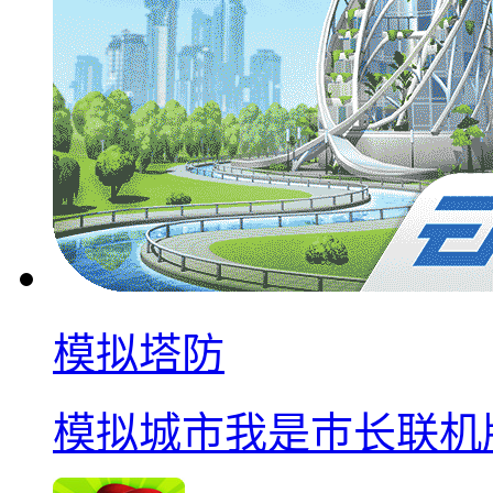
模拟塔防
模拟城市我是巿长联机