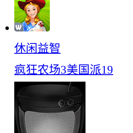
休闲益智
疯狂农场3美国派19