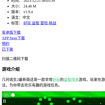
时间：
2023-12-21 08:05:39
大小：
24.40 M
版本：
v1.9.4
语言：
中文
标签：
好玩
益智
冒险
挑战
安卓版下载
APP Store下载
预约
已下架
扫描二维码下载
游戏介绍
几何逃生2最新版这是一款非常
好玩
的
益智
闯关
游戏，玩家在游
法，为你带去欢乐有趣的游戏任务。