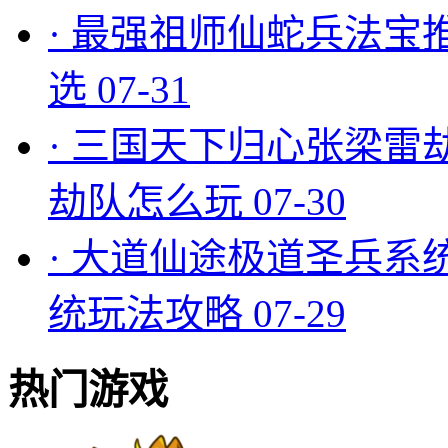
·
最强祖师仙蛇兵法宝
选
07-31
·
三国天下归心张梁雷
劫队怎么玩
07-30
·
大道仙途极道圣兵系
统玩法攻略
07-29
热门游戏