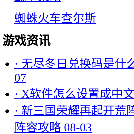
蜘蛛火车查尔斯
游戏资讯
·
无尽冬日兑换码是什么
07
·
X软件怎么设置成中文
·
新三国荣耀再起开荒
阵容攻略
08-03