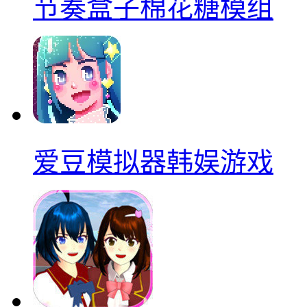
节奏盒子棉花糖模组
爱豆模拟器韩娱游戏