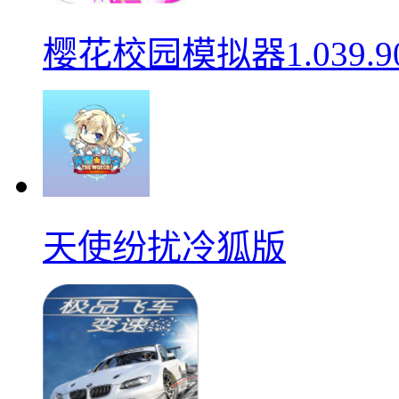
樱花校园模拟器1.039.9
天使纷扰冷狐版