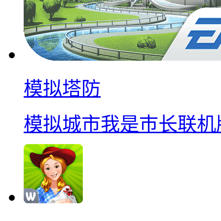
模拟塔防
模拟城市我是巿长联机