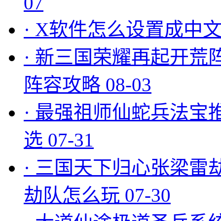
07
·
X软件怎么设置成中文
·
新三国荣耀再起开荒
阵容攻略
08-03
·
最强祖师仙蛇兵法宝
选
07-31
·
三国天下归心张梁雷
劫队怎么玩
07-30