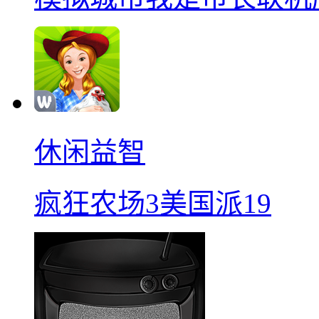
休闲益智
疯狂农场3美国派19