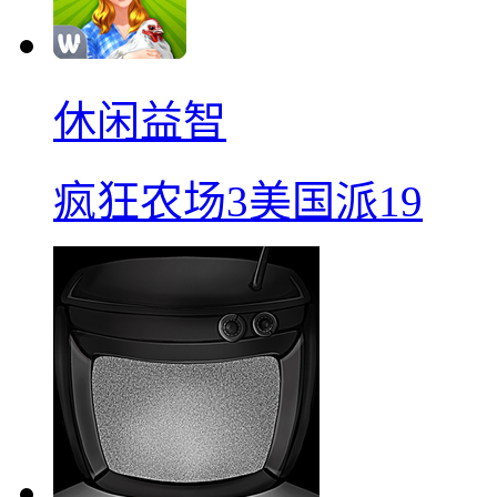
休闲益智
疯狂农场3美国派19