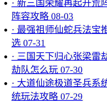
·
新三国荣耀再起开荒
阵容攻略
08-03
·
最强祖师仙蛇兵法宝
选
07-31
·
三国天下归心张梁雷
劫队怎么玩
07-30
·
大道仙途极道圣兵系
统玩法攻略
07-29