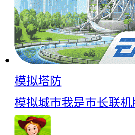
模拟塔防
模拟城市我是巿长联机