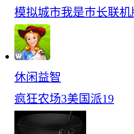
模拟城市我是巿长联机
休闲益智
疯狂农场3美国派19