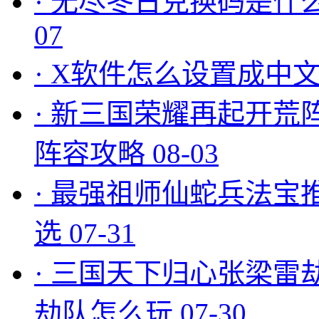
·
无尽冬日兑换码是什么
07
·
X软件怎么设置成中文
·
新三国荣耀再起开荒
阵容攻略
08-03
·
最强祖师仙蛇兵法宝
选
07-31
·
三国天下归心张梁雷
劫队怎么玩
07-30