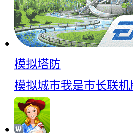
模拟塔防
模拟城市我是巿长联机