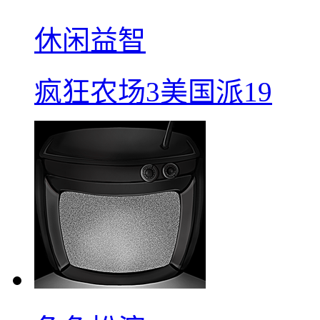
休闲益智
疯狂农场3美国派19