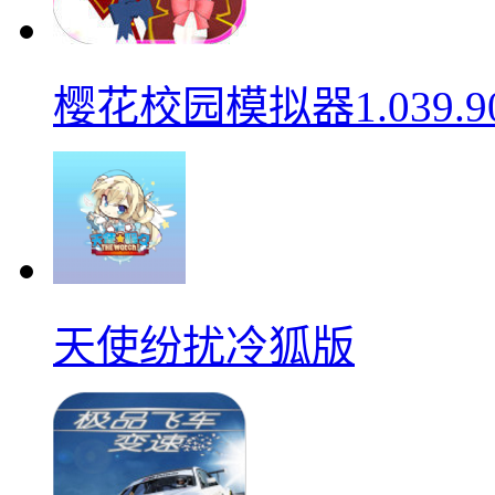
樱花校园模拟器1.039.9
天使纷扰冷狐版