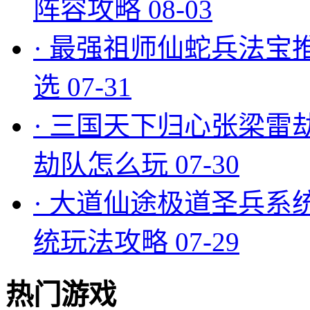
阵容攻略
08-03
·
最强祖师仙蛇兵法宝
选
07-31
·
三国天下归心张梁雷
劫队怎么玩
07-30
·
大道仙途极道圣兵系
统玩法攻略
07-29
热门游戏