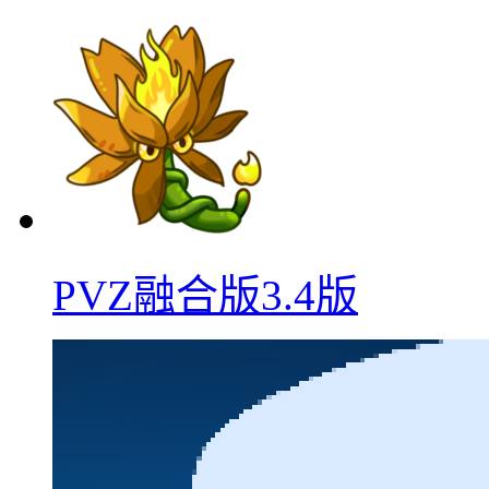
PVZ融合版3.4版