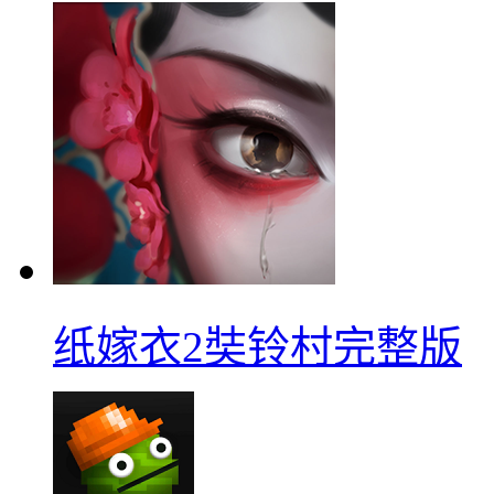
纸嫁衣2奘铃村完整版